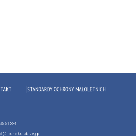
TAKT
STANDARDY OCHRONY MAŁOLETNICH
35 51 384
iat@mosir.kolobrzeg.pl