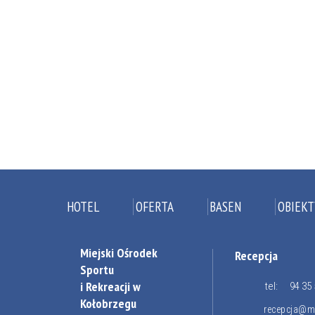
HOTEL
OFERTA
BASEN
OBIEKT
Miejski Ośrodek
Recepcja
Sportu
i Rekreacji w
tel:
94 35 
Kołobrzegu
recepcja@mo