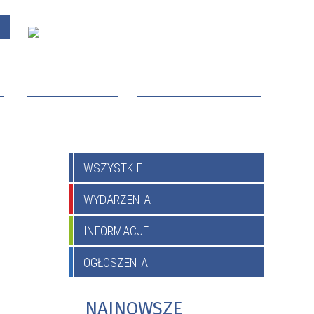
O
PROJEKTY UNIJNE
OCHRONA MAŁOLETNICH
WSZYSTKIE
WYDARZENIA
INFORMACJE
OGŁOSZENIA
NAJNOWSZE