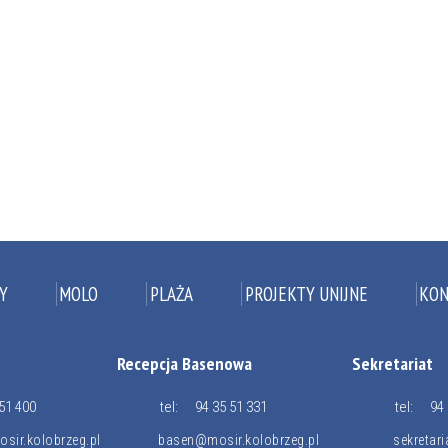
Y
MOLO
PLAŻA
PROJEKTY UNIJNE
KON
Recepcja Basenowa
Sekretariat
51 400
tel:
94 35 51 331
tel:
94 
sir.kolobrzeg.pl
basen@mosir.kolobrzeg.pl
sekretar