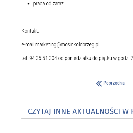
praca od zaraz
Film promocyjny dotyczący podjętych
działań w zakresie profilaktyki covid-19
27 Bieg Regionalny w Regionalpark
Kontakt:
Barnimer Feldmark e.V. w Blumbergu
e-mail:marketing@mosir.kolobrzeg.pl
Rowerowa przejażdżka z Kołobrzegu
do Podczela w ramach Funduszu
tel. 94 35 51 304 od poniedziałku do piątku w godz. 7
Małych Projektów Interreg
Polsko-niemieckie spotkania
partnerskie w Blumbergu
Poprzednia
Rowerem przez Euroregion Pomerania
CZYTAJ INNE AKTUALNOŚCI W 