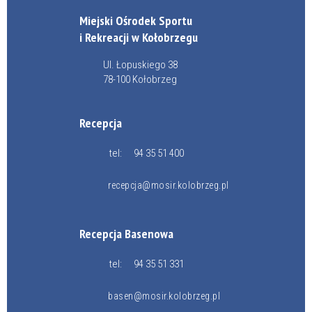
Miejski Ośrodek Sportu
i Rekreacji w Kołobrzegu
Ul. Łopuskiego 38
78-100 Kołobrzeg
Recepcja
tel:
94 35 51 400
recepcja@mosir.kolobrzeg.pl
Recepcja Basenowa
tel:
94 35 51 331
basen@mosir.kolobrzeg.pl