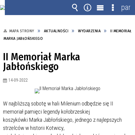
pane
Wyszukiwarka
Narzędzia
Menu
Menu
główne
szczegó
MAPA STRONY
AKTUALNOŚCI
WYDARZENIA
II MEMORIAŁ
MARKA JABŁOŃSKIEGO
II Memoriał Marka
Jabłońskiego
14-09-2022
W najbliższą sobotę w hali Milenium odbędzie się II
memoriał pamięci legendy kołobrzeskiej
koszykówki Marka Jabłońskiego, jednego z najlepszych
strzelców w historii Kotwicy,